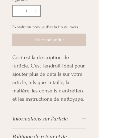
Expédition prévue d'ici la fin du mois
Précommander
Ceci est la description de 
l’article. C’est l’endroit idéal pour 
ajouter plus de détails sur votre 
article, tels que la taille, la 
matière, les conseils d’entretien 
et les instructions de nettoyage.
Informations sur l'article
C'est l'endroit idéal pour ajouter des 
Politique de retour et de
informations sur votre article, telles que 